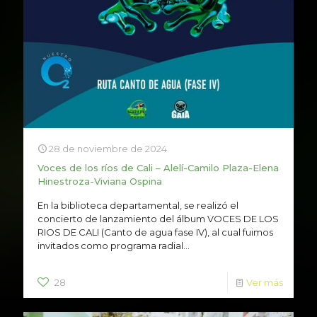
28 de noviembre de 2024
Voces de los ríos de Cali – Alelí-Camilo Plaza-Elena
Hinestroza-Viviana Ospina
En la biblioteca departamental, se realizó el
concierto de lanzamiento del álbum VOCES DE LOS
RIOS DE CALI (Canto de agua fase IV), al cual fuimos
invitados como programa radial...
28
Ver más