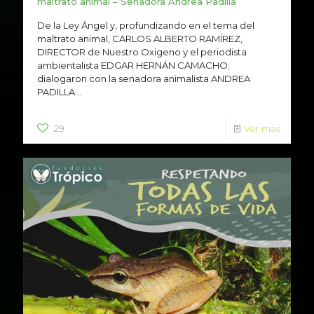
maltrato animal – Senadora Andrea Padilla
De la Ley Ángel y, profundizando en el tema del
maltrato animal, CARLOS ALBERTO RAMÍREZ,
DIRECTOR de Nuestro Oxigeno y el periodista
ambientalista EDGAR HERNÁN CAMACHO;
dialogaron con la senadora animalista ANDREA
PADILLA...
29
Ver más