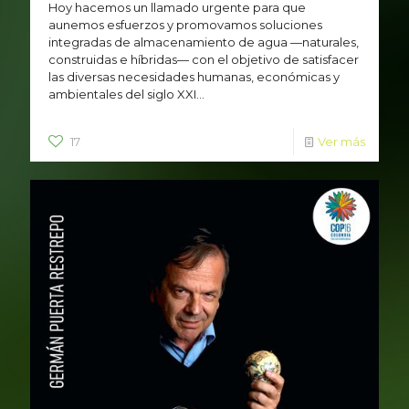
Hoy hacemos un llamado urgente para que
aunemos esfuerzos y promovamos soluciones
integradas de almacenamiento de agua —naturales,
construidas e híbridas— con el objetivo de satisfacer
las diversas necesidades humanas, económicas y
ambientales del siglo XXI...
17
Ver más