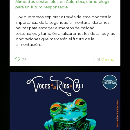
Alimentos sostenibles en Colombia, cómo elegir
para un futuro responsable
Hoy queremos explorar a través de este podcast la
importancia de la seguridad alimentaria, daremos
pautas para escoger alimentos de calidad,
sostenibles, y también analizaremos los desafíos y las
innovaciones que marcarán el futuro de la
alimentación...
29
Ver más