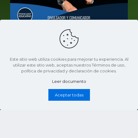
20 de agosto de 2024
Divulgador y comunicador de cultura y ciencia –
Este sitio web utiliza cookies para mejorar tu experiencia. Al
Germán Puerta
utilizar este sitio web, aceptas nuestros Términos de uso,
política de privacidad y declaración de cookies.
De temas inherentes a la astronomía nos habla el
comunicador, divulgador científico, conferencista,
Leer documento
autor de libros y promotor de proyectos de
Planetarios GERMÁN PUERTA RESTREPO...
Aceptar todas
17
Ver más