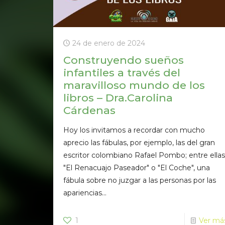
24 de enero de 2024
Construyendo sueños
infantiles a través del
maravilloso mundo de los
libros – Dra.Carolina
Cárdenas
Hoy los invitamos a recordar con mucho
aprecio las fábulas, por ejemplo, las del gran
escritor colombiano Rafael Pombo; entre ellas
"El Renacuajo Paseador" o "El Coche", una
fábula sobre no juzgar a las personas por las
apariencias...
1
Ver má