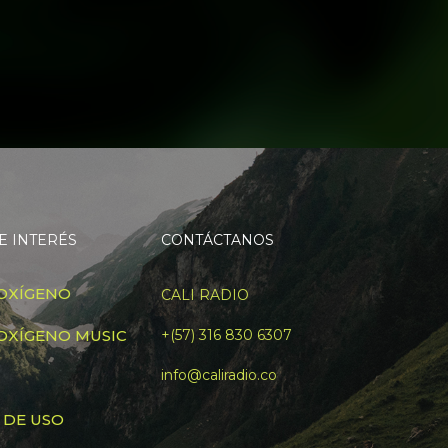
E INTERÉS
CONTÁCTANOS
OXÍGENO
CALI RADIO
OXÍGENO MUSIC
+(57) 316 830 6307
info@caliradio.co
 DE USO