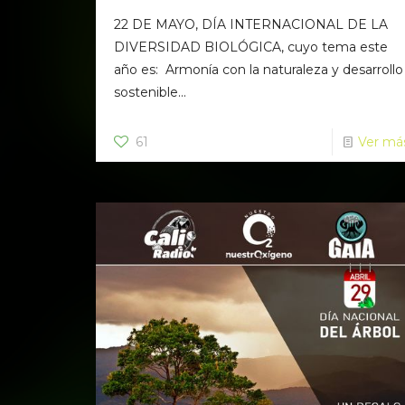
22 DE MAYO, DÍA INTERNACIONAL DE LA
DIVERSIDAD BIOLÓGICA, cuyo tema este
año es: Armonía con la naturaleza y desarrollo
sostenible...
61
Ver má