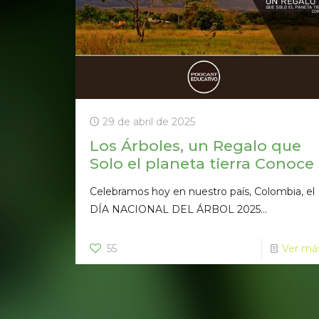
29 de abril de 2025
Los Árboles, un Regalo que
Solo el planeta tierra Conoce
Celebramos hoy en nuestro país, Colombia, el
DÍA NACIONAL DEL ÁRBOL 2025...
55
Ver má