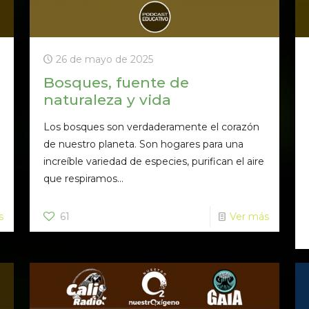
26 de mayo de 2025
Bosques, fuente de
naturaleza y vida
Los bosques son verdaderamente el corazón
de nuestro planeta. Son hogares para una
increíble variedad de especies, purifican el aire
que respiramos...
s
61
Ver más