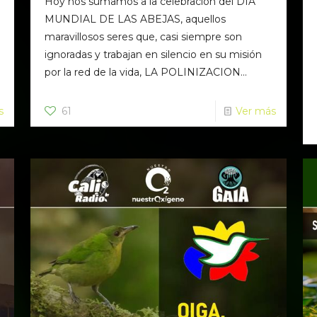
Hoy nos sumamos a la celebración del DÍA
MUNDIAL DE LAS ABEJAS, aquellos
maravillosos seres que, casi siempre son
ignoradas y trabajan en silencio en su misión
por la red de la vida, LA POLINIZACION...
s
61
Ver más