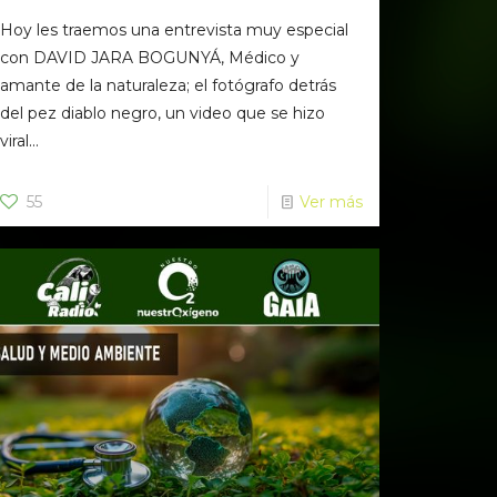
Hoy les traemos una entrevista muy especial
con DAVID JARA BOGUNYÁ, Médico y
amante de la naturaleza; el fotógrafo detrás
del pez diablo negro, un video que se hizo
viral...
55
Ver más