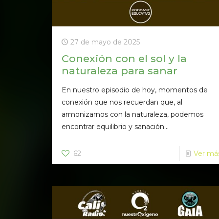
27 de mayo de 2025
Conexión con el sol y la
naturaleza para sanar
En nuestro episodio de hoy, momentos de
conexión que nos recuerdan que, al
armonizarnos con la naturaleza, podemos
encontrar equilibrio y sanación...
62
Ver má