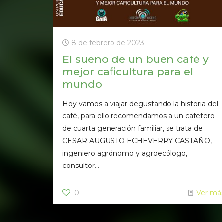
8 de febrero de 2023
El sueño de un buen café y
mejor caficultura para el
mundo
Hoy vamos a viajar degustando la historia del
café, para ello recomendamos a un cafetero
de cuarta generación familiar, se trata de
CESAR AUGUSTO ECHEVERRY CASTAÑO,
ingeniero agrónomo y agroecólogo,
consultor...
0
Ver má