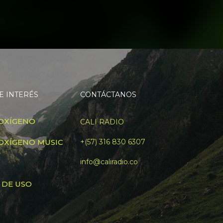
E INTERÉS
CONTÁCTANOS
OXÍGENO
CALI RADIO
OXÍGENO MUSIC
+(57) 316 830 6307
info@caliradio.co
 DE USO