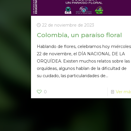
22 de noviembre de 2023
Colombia, un paraíso floral
Hablando de flores, celebramos hoy miércoles
22 de noviembre, el DÍA NACIONAL DE LA
ORQUÍDEA. Existen muchos relatos sobre las
orquídeas, algunos hablan de la dificultad de
su cuidado, las particularidades de...
0
Ver má