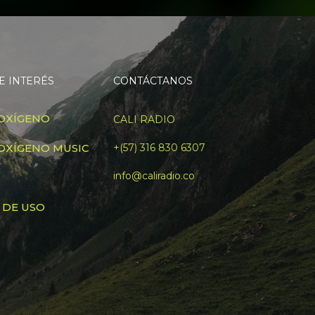
E INTERÉS
CONTÁCTANOS
OXÍGENO
CALI RADIO
OXÍGENO MUSIC
+(57) 316 830 6307
info@caliradio.co
 DE USO