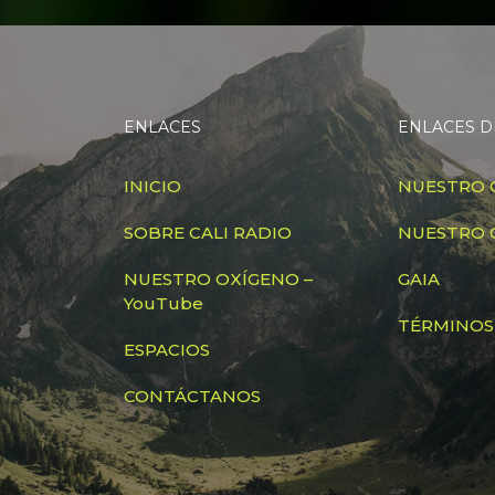
ENLACES
ENLACES D
INICIO
NUESTRO 
SOBRE CALI RADIO
NUESTRO 
NUESTRO OXÍGENO –
GAIA
YouTube
TÉRMINOS
ESPACIOS
CONTÁCTANOS