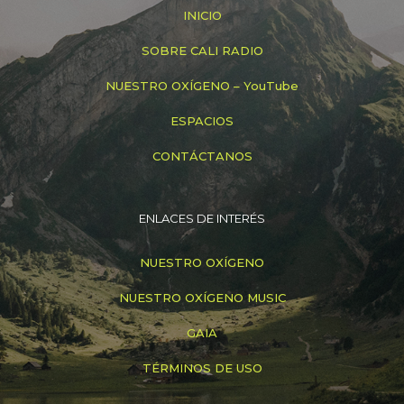
INICIO
SOBRE CALI RADIO
NUESTRO OXÍGENO – YouTube
ESPACIOS
CONTÁCTANOS
ENLACES DE INTERÉS
NUESTRO OXÍGENO
NUESTRO OXÍGENO MUSIC
GAIA
TÉRMINOS DE USO