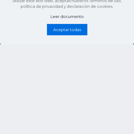
utilizar este sitio web, aceptas nuestros Términos de uso,
aves en nuestro país, Colombia...
política de privacidad y declaración de cookies.
Leer documento
54
Ver más
Aceptar todas