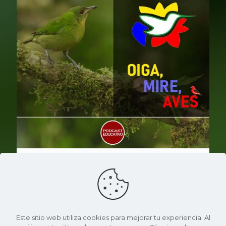
28 de abril de 2025
Oiga, mire, aves – Alfredo Guevara
Nuestro invitado es ALFREDO GUEVARA quien, con
perseverancia y amor por las aves, ha consolidado
un espacio de pajareo entre amigos que, después
Este sitio web utiliza cookies para mejorar tu experiencia. Al
de 10 años, es todo un referente del avistamiento de