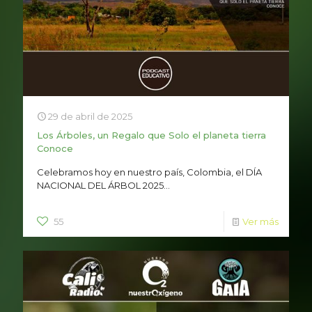
29 de abril de 2025
Los Árboles, un Regalo que Solo el planeta tierra
Conoce
Celebramos hoy en nuestro país, Colombia, el DÍA
NACIONAL DEL ÁRBOL 2025...
55
Ver más