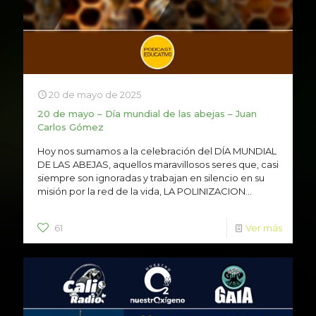
20 de mayo de 2025
20 de mayo – Día mundial de las abejas – Juan
Carlos Gómez
Hoy nos sumamos a la celebración del DÍA MUNDIAL
DE LAS ABEJAS, aquellos maravillosos seres que, casi
siempre son ignoradas y trabajan en silencio en su
misión por la red de la vida, LA POLINIZACION...
61
Ver más