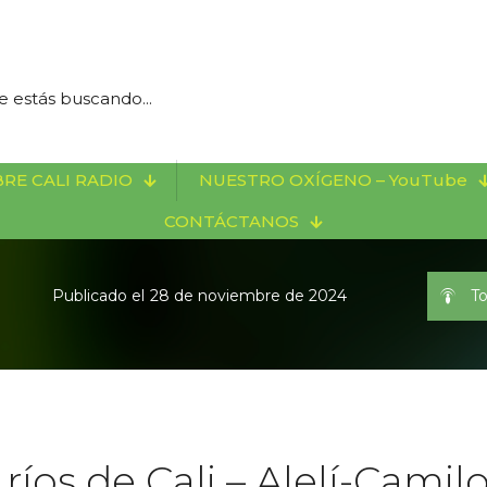
RE CALI RADIO
NUESTRO OXÍGENO – YouTube
CONTÁCTANOS
Publicado el
28 de noviembre de 2024
To
 ríos de Cali – Alelí-Camil