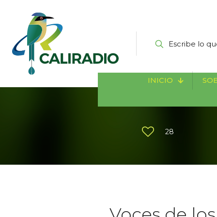
INICIO
SOB
28
Voces de los