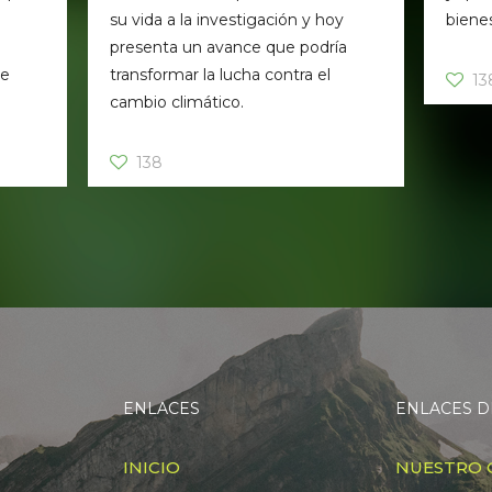
su vida a la investigación y hoy
bienes
presenta un avance que podría
de
transformar la lucha contra el
13
cambio climático.
138
ENLACES
ENLACES D
INICIO
NUESTRO 