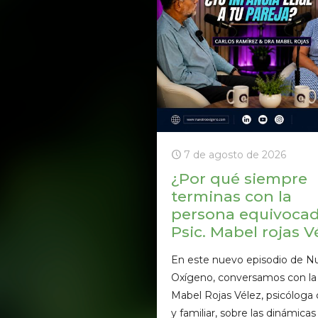
7 de agosto de 2026
¿Por qué siempre
terminas con la
persona equivoca
Psic. Mabel rojas V
En este nuevo episodio de N
Oxígeno, conversamos con la 
Mabel Rojas Vélez, psicóloga c
y familiar, sobre las dinámica