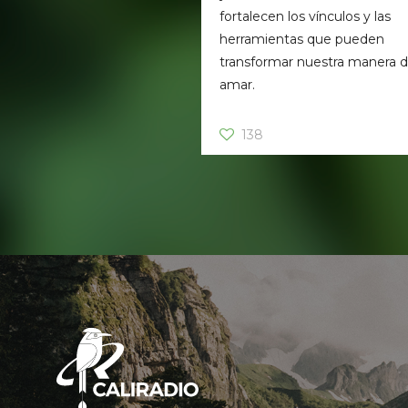
fortalecen los vínculos y las
herramientas que pueden
transformar nuestra manera 
amar.
138