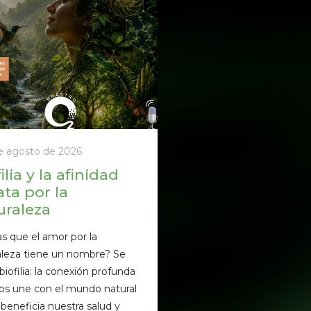
e agosto de 2026
ilia y la afinidad
ata por la
uraleza
as que el amor por la
aleza tiene un nombre? Se
biofilia: la conexión profunda
os une con el mundo natural
 beneficia nuestra salud y