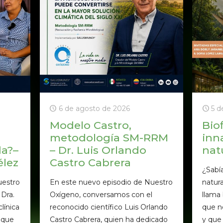
6 de agosto de 2026
5 d
Modelo Castro,
Biof
metodología SM-RRM
inn
da?–
– Dr. Luis Orlando
nat
élez
Castro Cabrera
¿Sabí
uestro
En este nuevo episodio de Nuestro
natur
Dra.
Oxígeno, conversamos con el
llama 
línica
reconocido científico Luis Orlando
que n
s que
Castro Cabrera, quien ha dedicado
y que