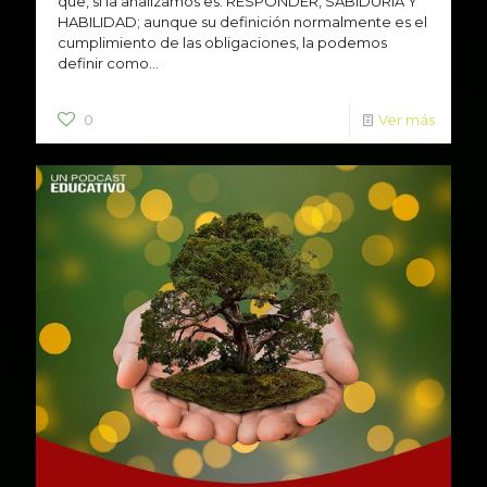
que, si la analizamos es: RESPONDER, SABIDURIA Y
HABILIDAD; aunque su definición normalmente es el
cumplimiento de las obligaciones, la podemos
definir como...
0
Ver más