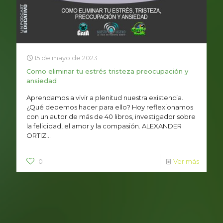
15 de mayo de 2023
Como eliminar tu estrés tristeza preocupación y
ansiedad
Aprendamos a vivir a plenitud nuestra existencia.
¿Qué debemos hacer para ello? Hoy reflexionamos
con un autor de más de 40 libros, investigador sobre
la felicidad, el amor y la compasión. ALEXANDER
ORTIZ...
0
Ver más