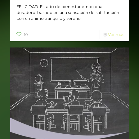
FELICIDAD: Estado de bienestar emocional
duradero, basado en una sensación de satisfacción
con un ánimo tranquilo y sereno...
10
Ver más