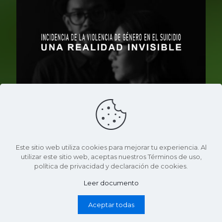
Este sitio web utiliza cookies para mejorar tu experiencia. Al
14 de enero de 2025
utilizar este sitio web, aceptas nuestros Términos de uso,
Incidencia de la violencia de género en el suicidio,
política de privacidad y declaración de cookies.
una realidad invisible – Leonor Adriana Diaz
Sánchez
Leer documento
LEONOR ADRIANA DIAZ SANCHEZ, mentora de vida,
Aceptar todas
terapeuta holística transformacional y conferencista
internacional; con un mensaje constructivo,