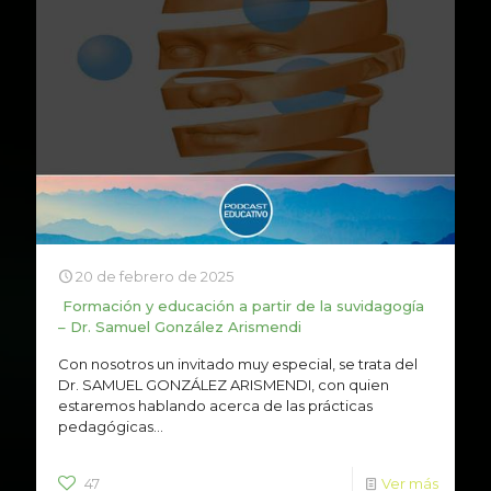
20 de febrero de 2025
Formación y educación a partir de la suvidagogía
– Dr. Samuel González Arismendi
Con nosotros un invitado muy especial, se trata del
Dr. SAMUEL GONZÁLEZ ARISMENDI, con quien
estaremos hablando acerca de las prácticas
pedagógicas...
47
Ver más