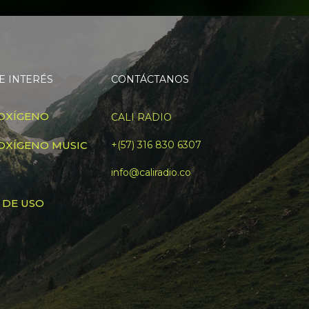
E INTERÉS
CONTÁCTANOS
OXÍGENO
CALI RADIO
OXÍGENO MUSIC
+(57) 316 830 6307
info@caliradio.co
 DE USO