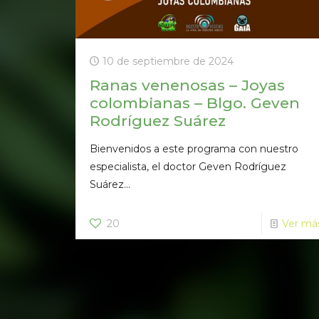
10 de septiembre de 2024
Ranas venenosas – Joyas
colombianas – Blgo. Geven
Rodríguez Suárez
Bienvenidos a este programa con nuestro
especialista, el doctor Geven Rodríguez
Suárez...
20
Ver má