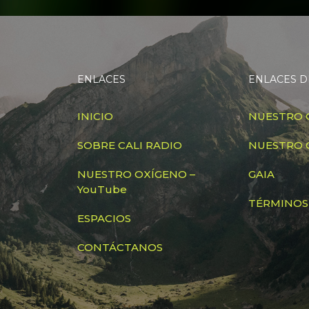
ENLACES
ENLACES D
INICIO
NUESTRO 
SOBRE CALI RADIO
NUESTRO 
NUESTRO OXÍGENO –
GAIA
YouTube
TÉRMINOS
ESPACIOS
CONTÁCTANOS