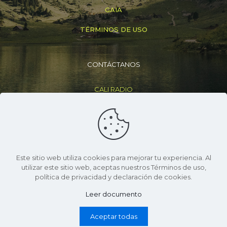
GAIA
TÉRMINOS DE USO
CONTÁCTANOS
CALI RADIO
+(57) 316 830 6307
info@caliradio.co
Este sitio web utiliza cookies para mejorar tu experiencia. Al
utilizar este sitio web, aceptas nuestros Términos de uso,
política de privacidad y declaración de cookies.
Leer documento
© 2026 Cali Radio | Todos Los Derechos Reservados |
Desarrollo Neuro Pixel
Aceptar todas