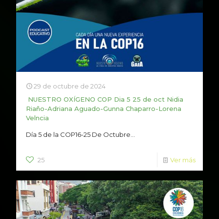
29 de octubre de 2024
NUESTRO OXÍGENO COP Dia 5 25 de oct Nidia
Riaño-Adriana Aguado-Gunna Chaparro-Lorena
Velncia
Día 5 de la COP16-25 De Octubre...
25
Ver más