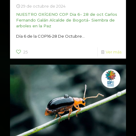
29 de octubre de 2024
NUESTRO OXÍGENO COP Dia 6- 28 de oct Carlos
Fernando Galán Alcalde de Bogotá- Siembra de
arboles en la Paz
Día 6 de la COP16-28 De Octubre...
25
Ver más