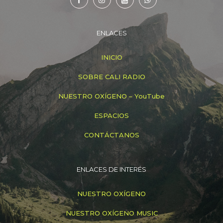
ENLACES
INICIO
SOBRE CALI RADIO
NUESTRO OXÍGENO – YouTube
ESPACIOS
CONTÁCTANOS
ENLACES DE INTERÉS
NUESTRO OXÍGENO
NUESTRO OXÍGENO MUSIC