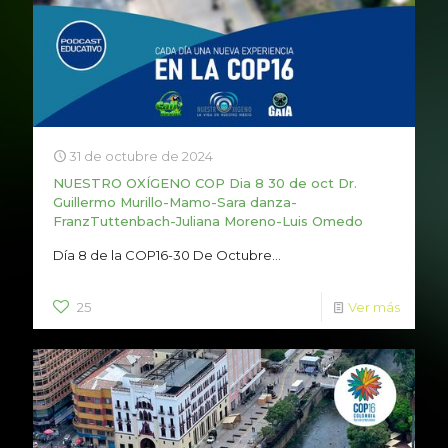
31 de octubre de 2024
NUESTRO OXÍGENO COP Dia 8 30 de oct Dr.
Guillermo Murillo-Mamo-Sara danza-
FranzTuttenbach-Juliana Moreno-Luis Omedo
Día 8 de la COP16-30 De Octubre...
25
Ver más