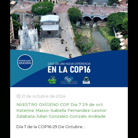
31 de octubre de 2024
NUESTRO OXÍGENO COP Dia 7 29 de oct
Katerine Masso-Isabella Fernandez-Leonor
Zalabata-Julian Gonzalez-Gonzalo Andrade
Día 7 de la COP16-29 De Octubre...