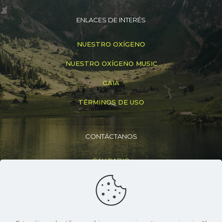
ENLACES DE INTERÉS
NUESTRO OXÍGENO
NUESTRO OXÍGENO MUSIC
GAIA
TÉRMINOS DE USO
CONTÁCTANOS
CALI RADIO
+(57) 316 830 6307
info@caliradio.co