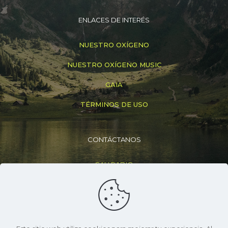
ENLACES DE INTERÉS
NUESTRO OXÍGENO
NUESTRO OXÍGENO MUSIC
GAIA
TÉRMINOS DE USO
CONTÁCTANOS
CALI RADIO
+(57) 316 830 6307
info@caliradio.co