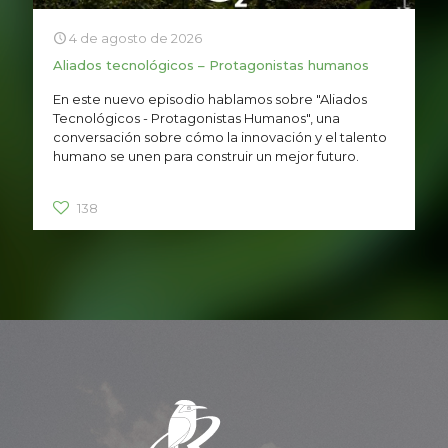
4 de agosto de 2026
Aliados tecnológicos – Protagonistas humanos
En este nuevo episodio hablamos sobre "Aliados
Tecnológicos - Protagonistas Humanos", una
conversación sobre cómo la innovación y el talento
humano se unen para construir un mejor futuro.
138