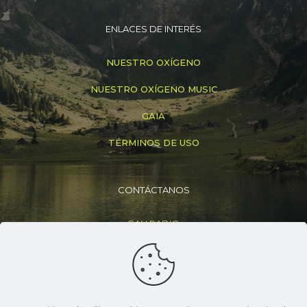
ENLACES DE INTERÉS
NUESTRO OXÍGENO
NUESTRO OXÍGENO MUSIC
GAIA
TÉRMINOS DE USO
CONTÁCTANOS
CALI RADIO
+(57) 316 830 6307
info@caliradio.co