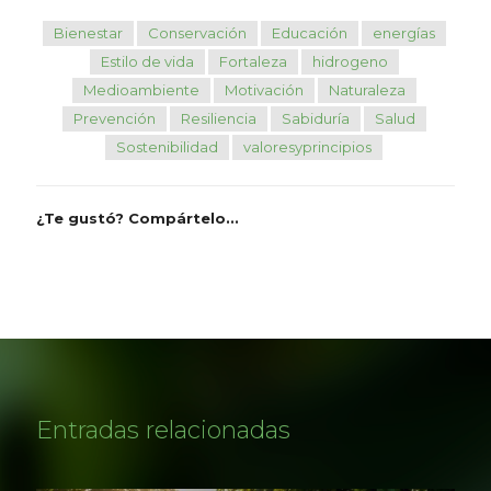
Bienestar
Conservación
Educación
energías
Estilo de vida
Fortaleza
hidrogeno
Medioambiente
Motivación
Naturaleza
Prevención
Resiliencia
Sabiduría
Salud
Sostenibilidad
valoresyprincipios
¿Te gustó? Compártelo...
Entradas relacionadas