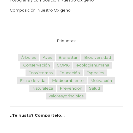
Fotografía y composición: Nuestro Oxígeno
Composición: Nuestro Oxígeno
Etiquetas:
Árboles
Aves
Bienestar
Biodiversidad
Conservación
COP16
ecologiahumana
Ecosistemas
Educación
Especies
Estilo de vida
Medioambiente
Motivación
Naturaleza
Prevención
Salud
valoresyprincipios
¿Te gustó? Compártelo...