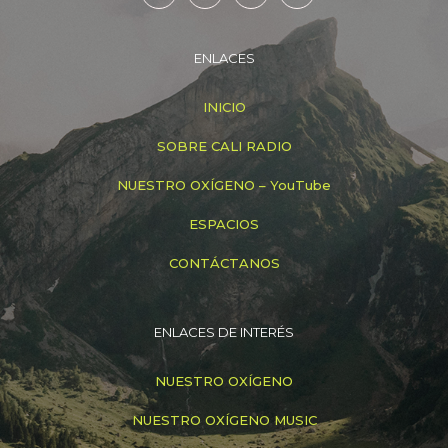
ENLACES
INICIO
SOBRE CALI RADIO
NUESTRO OXÍGENO – YouTube
ESPACIOS
CONTÁCTANOS
ENLACES DE INTERÉS
NUESTRO OXÍGENO
NUESTRO OXÍGENO MUSIC