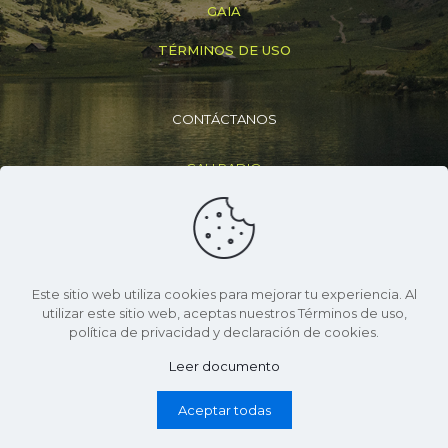
GAIA
TÉRMINOS DE USO
CONTÁCTANOS
CALI RADIO
+(57) 316 830 6307
info@caliradio.co
Este sitio web utiliza cookies para mejorar tu experiencia. Al
utilizar este sitio web, aceptas nuestros Términos de uso,
política de privacidad y declaración de cookies.
Leer documento
© 2026 Cali Radio | Todos Los Derechos Reservados |
Desarrollo Neuro Pixel
Aceptar todas