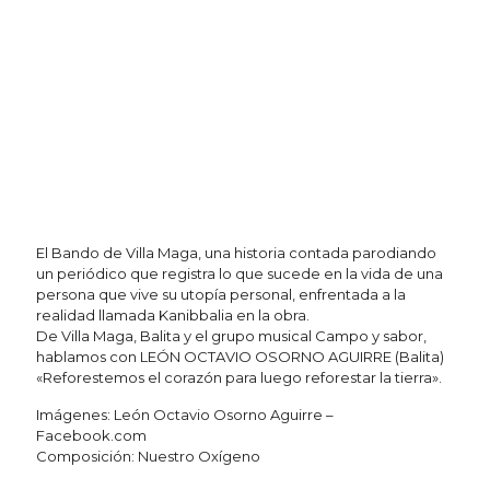
El Bando de Villa Maga, una historia contada parodiando
un periódico que registra lo que sucede en la vida de una
persona que vive su utopía personal, enfrentada a la
realidad llamada Kanibbalia en la obra.
De Villa Maga, Balita y el grupo musical Campo y sabor,
hablamos con LEÓN OCTAVIO OSORNO AGUIRRE (Balita)
«Reforestemos el corazón para luego reforestar la tierra».
Imágenes: León Octavio Osorno Aguirre –
Facebook.com
Composición: Nuestro Oxígeno